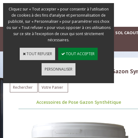
Cliquez sur « Tout accepter » pour consentir à l'utilisation
de cookies à des fins d’analyse et personnalisation de
publicité, sur « Personnaliser » pour paramétrer vos choix
ou sur « Tout refuser » pour vous opposer à ces utilisations
ACCUEIL
GAZONS SYNTHÉTIQUES D'OCCASION
SOL CAOU
sur ce site à l’exception de ceux qui sont strictement
nécessaires.
DEVIS GRATUIT
TOUT REFUSER
TOUT ACCEPTER
PERSONNALISER
La Boutique du Gazon Synthétique - Gazon S
Rechercher
Votre Panier
Accessoires de Pose Gazon Synthétique