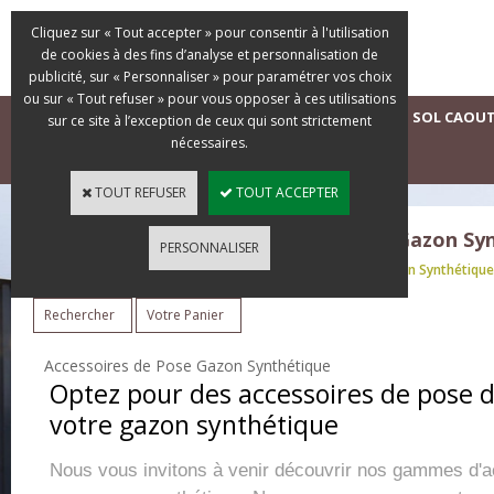
Cliquez sur « Tout accepter » pour consentir à l'utilisation
de cookies à des fins d’analyse et personnalisation de
publicité, sur « Personnaliser » pour paramétrer vos choix
ou sur « Tout refuser » pour vous opposer à ces utilisations
ACCUEIL
GAZONS SYNTHÉTIQUES D'OCCASION
SOL CAOU
sur ce site à l’exception de ceux qui sont strictement
nécessaires.
DEVIS GRATUIT
TOUT REFUSER
TOUT ACCEPTER
La Boutique du Gazon Synthétique - Gazon S
PERSONNALISER
Tous nos Gazons Synthétiques
>
Accessoires de Pose Gazon Synthétique
Rechercher
Votre Panier
Accessoires de Pose Gazon Synthétique
Optez pour des accessoires de pose d
votre gazon synthétique
Nous vous invitons à venir découvrir nos gammes d'