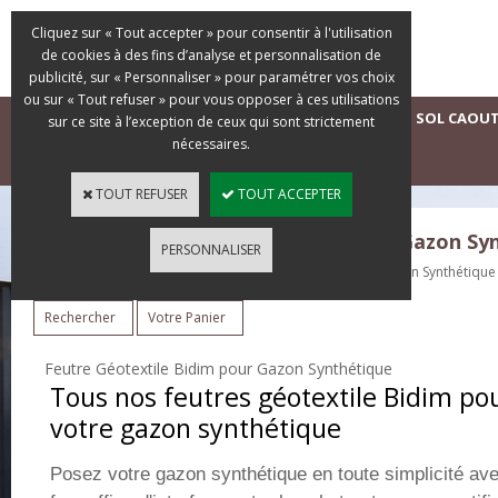
Cliquez sur « Tout accepter » pour consentir à l'utilisation
de cookies à des fins d’analyse et personnalisation de
publicité, sur « Personnaliser » pour paramétrer vos choix
ou sur « Tout refuser » pour vous opposer à ces utilisations
ACCUEIL
GAZONS SYNTHÉTIQUES D'OCCASION
SOL CAOU
sur ce site à l’exception de ceux qui sont strictement
nécessaires.
DEVIS GRATUIT
TOUT REFUSER
TOUT ACCEPTER
La Boutique du Gazon Synthétique - Gazon S
PERSONNALISER
Tous nos Gazons Synthétiques
>
Accessoires de Pose Gazon Synthétique
Rechercher
Votre Panier
Feutre Géotextile Bidim pour Gazon Synthétique
Tous nos feutres géotextile Bidim po
votre gazon synthétique
Posez votre gazon synthétique en toute simplicité avec