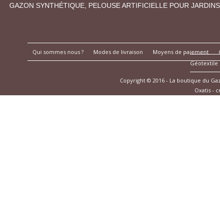
GAZON SYNTHÉTIQUE, PELOUSE ARTIFICIELLE POUR JARDINS
Qui sommes nous ?
Modes de livraison
Moyens de paiement
Géotextile
Copyright © 2016 - La boutique du G
Oxatis - 