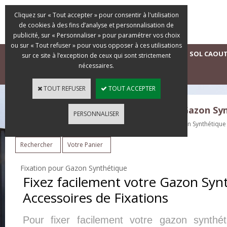
Cliquez sur « Tout accepter » pour consentir à l'utilisation
de cookies à des fins d’analyse et personnalisation de
publicité, sur « Personnaliser » pour paramétrer vos choix
ou sur « Tout refuser » pour vous opposer à ces utilisations
ACCUEIL
GAZONS SYNTHÉTIQUES D'OCCASION
SOL CAOU
sur ce site à l’exception de ceux qui sont strictement
nécessaires.
DEVIS GRATUIT
TOUT REFUSER
TOUT ACCEPTER
La Boutique du Gazon Synthétique - Gazon S
PERSONNALISER
Tous nos Gazons Synthétiques
>
Accessoires de Pose Gazon Synthétique
Rechercher
Votre Panier
Fixation pour Gazon Synthétique
Fixez facilement votre Gazon Syn
Accessoires de Fixations
Pour fixer facilement votre gazon synth